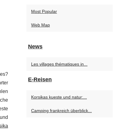
Most Popular
Web Map
News
Les villages thématiques in...
ies?
E-Reisen
rter
hlen
Korsikas kueste und natur:...
sche
este
Camping frankreich überblick...
 und
sika