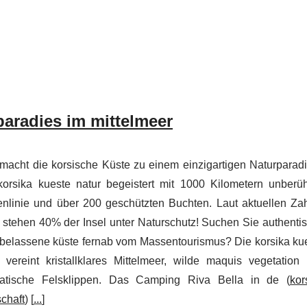
paradies im mittelmeer
macht die korsische Küste zu einem einzigartigen Naturparad
korsika kueste natur begeistert mit 1000 Kilometern unberüh
enlinie und über 200 geschützten Buchten. Laut aktuellen Za
 stehen 40% der Insel unter Naturschutz! Suchen Sie authenti
rbelassene küste fernab vom Massentourismus? Die korsika ku
r vereint kristallklares Mittelmeer, wilde maquis vegetation
atische Felsklippen. Das Camping Riva Bella in de (
kor
chaft
) [
...
]