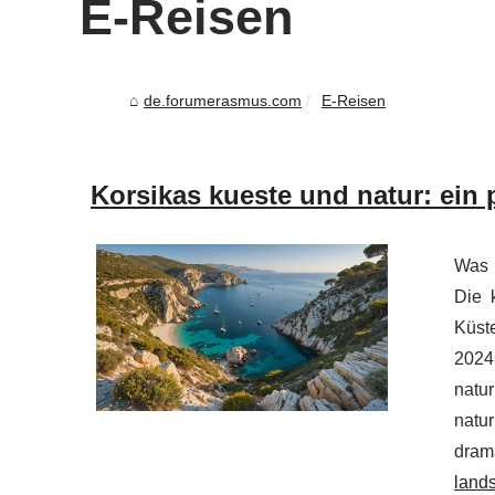
E-Reisen
de.forumerasmus.com
E-Reisen
Korsikas kueste und natur: ein 
Was 
Die 
Küst
2024
natu
natu
dram
lands